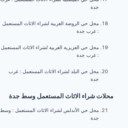
moreTags.style.display='inline';
جدة
showBtn.style.display='none';
hideBtn.style.display='inline';
محل حي الروضة الغربية لشراء الاثاث المستعمل
});
: غرب جدة
tn.addEventListener('click',function()
{
محل حي العزيزية الغربية لشراء الاثاث المستعمل
moreTags.style.display='none';
: غرب جدة
hideBtn.style.display='none';
showBtn.style.display='inline';
محل حي البلد لشراء الاثاث المستعمل : غرب
});
جدة
}
});
محلات شراء الاثاث المستعمل وسط جدة
});
محل حي الأندلس لشراء الاثاث المستعمل : وسط
جدة