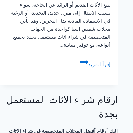
لبيع الأثاث القديم أو الزائد عن الحاجة، سواء
بسبب الانتقال إلى منزل جديد، التجديد، أو الرغبة
في الاستفادة المادية بدل التخزين. وهنا تأتي
محلات شمس آسيا كواحدة من الجهات
المتخصصة في شراء اثاث مستعمل بجدة بجميع
أنواعه، مع توفير معاينة…
شراء
إقرأ المزيد
الاثاث
المستعمل
بجدة
للإيجار
ارقام شراء الاثاث المستعمل
☎️:
نشتري
بجدة
باعلي
الأسعارارقام
إليك
أرقام أفضل المحلات المتخصصة في شراء الاثاث