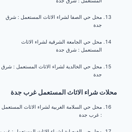
المستعمل : شرق جدة
hideBtn
=
محل حي الصفا لشراء الاثاث المستعمل : شرق
el.querySelector('.hide-
جدة
tags');
const
محل حي الجامعة الشرقية لشراء الاثاث
moreTags
المستعمل : شرق جدة
=
el.querySelector('.more-
tags');
محل حي الخالدية لشراء الاثاث المستعمل : شرق
if(showBtn
جدة
&&
hideBtn
محلات شراء الاثاث المستعمل غرب جدة
&&
moreTags)
محل حي السلامة الغربية لشراء الاثاث المستعمل
{
: غرب جدة
n.addEventListener('click',function()
{
محل حي الفيصلية لشراء الاثاث المستعمل : غرب