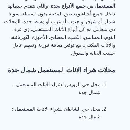
شراء
المستعمل من جميع الأنواع بجدة
، واللي بتقدم خدماتها
الاثاث
داخل جميع أحياء ومناطق المدينة بدون استثناء، سواء
المستعمل
شمال أو شرق أو جنوب أو غرب أو وسط جدة. المحلات
بجدة
دي بتتعامل مع كل أنواع الأثاث المستعمل، زي غرف
☎️:
النوم، المجالس، الكنب، المطابخ، الأجهزة الكهربائية،
للإيجارجدةحقين
والأثاث المكتبي، مع توفير معاينة فورية وتقييم عادل
شراء
حسب الحالة والسوق.
الاثاث
المستعمل
محلات شراء الاثاث المستعمل شمال جدة
بجدةشراء
غرف
محل حي الرويس لشراء الاثاث المستعمل :
نوم
شمال جدة
مستعملة
في
محل حي الشاطئ لشراء الاثاث المستعمل :
جدة
شمال جدة
☎️:
للإيجارشراء