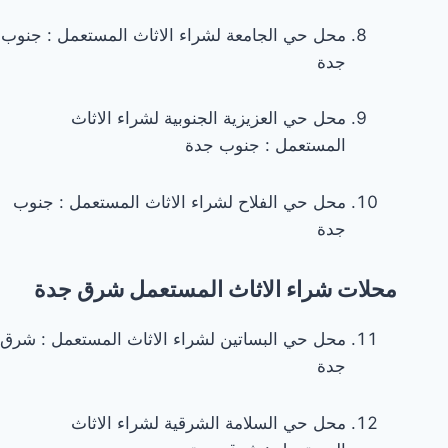
function()
محل حي الجامعة لشراء الاثاث المستعمل : جنوب
{
جدة
const
wrapper
محل حي العزيزية الجنوبية لشراء الاثاث
=
المستعمل : جنوب جدة
document.querySelectorAll('.custom-
tags-
محل حي الفلاح لشراء الاثاث المستعمل : جنوب
wrapper');
جدة
wrapper.forEach(function(el)
{
محلات شراء الاثاث المستعمل شرق جدة
const
showBtn
محل حي البساتين لشراء الاثاث المستعمل : شرق
=
جدة
el.querySelector('.show-
more');
محل حي السلامة الشرقية لشراء الاثاث
const