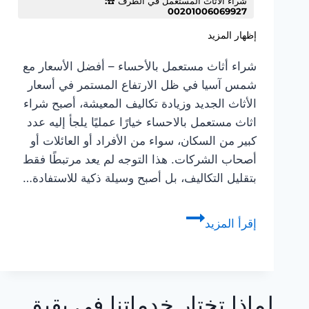
شراء الاثاث المستعمل في الطرف ☎️:
00201006069927
إظهار المزيد
شراء أثاث مستعمل بالأحساء – أفضل الأسعار مع
شمس آسيا في ظل الارتفاع المستمر في أسعار
الأثاث الجديد وزيادة تكاليف المعيشة، أصبح شراء
اثاث مستعمل بالاحساء خيارًا عمليًا يلجأ إليه عدد
كبير من السكان، سواء من الأفراد أو العائلات أو
أصحاب الشركات. هذا التوجه لم يعد مرتبطًا فقط
بتقليل التكاليف، بل أصبح وسيلة ذكية للاستفادة…
شراء
إقرأ المزيد
اثاث
مستعمل
في
الاحساء
لماذا تختار خدماتنا في بقيق