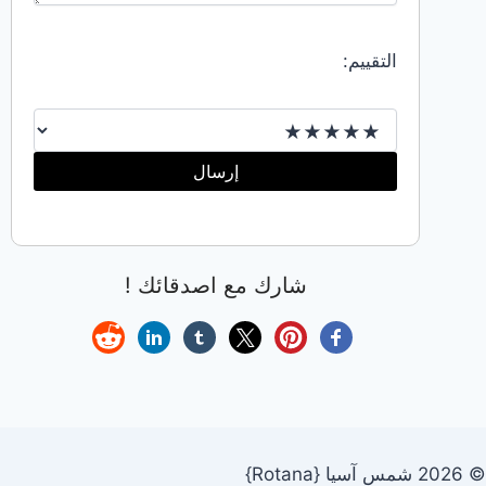
☎️:
00201006069927شراء
التقييم:
غرف
نوم
مستعملة
في
إرسال
الاحساء
☎️:
00201006069927شراء
شارك مع اصدقائك !
مطابخ
مستعملة
في
الاحساء
☎️:
00201006069927شراء
مكيفات
© 2026 شمس آسيا {Rotana}