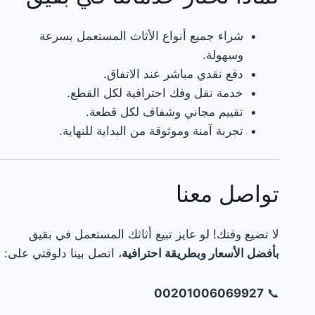
00201006069927
☎️:
شراء جميع أنواع الأثاث المستعمل بسرعة
نشتري
وسهولة.
بأفضل
دفع نقدي مباشر عند الاتفاق.
الأسعار
خدمة نقل وفك احترافية لكل القطع.
بالأحساءالأحساءشراء
تقييم مجاني وشفاف لكل قطعة.
اثاث
تجربة آمنة وموثوقة من البداية للنهاية.
مستعمل
في
الكلابية
تواصل معنا
☎️:
00201006069927شراء
اثاث
لا تضيع وقتك! لو عايز تبيع أثاثك المستعمل في بقيق
مستعمل
بأفضل الأسعار وبطريقة احترافية
، اتصل بينا دلوقتي على:
في
المبرز
00201006069927
📞
☎️: