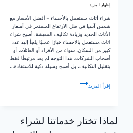
إظهار المزيد
شراء أثاث مستعمل بالأحساء – أفضل الأسعار مع
شمس آسيا في ظل الارتفاع المستمر في أسعار
الأثاث الجديد وزيادة تكاليف المعيشة، أصبح شراء
اثاث مستعمل بالاحساء خيارًا عمليًا يلجأ إليه عدد
كبير من السكان، سواء من الأفراد أو العائلات أو
أصحاب الشركات. هذا التوجه لم يعد مرتبطًا فقط
بتقليل التكاليف، بل أصبح وسيلة ذكية للاستفادة…
شراء
إقرأ المزيد
اثاث
مستعمل
في
الاحساء
لماذا تختار خدماتنا لشراء
00201006069927
☎️: