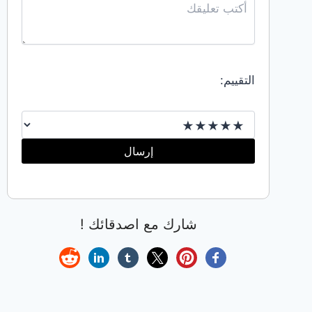
00201006069927شراء
غرف
نوم
مستعملة
التقييم:
في
الاحساء
☎️:
00201006069927شراء
إرسال
مطابخ
مستعملة
في
الاحساء
شارك مع اصدقائك !
☎️:
00201006069927شراء
مكيفات
مستعملة
في