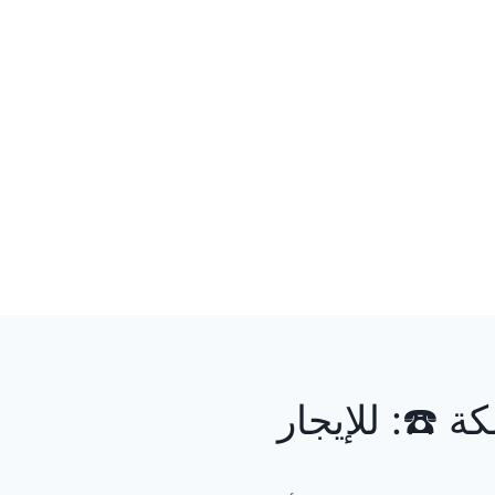
☎️: للإيجار